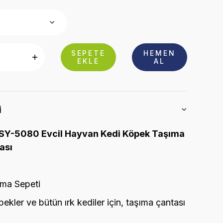
SEPETE
HEMEN
EKLE
AL
i
SY-5080 Evcil Hayvan Kedi Köpek Taşıma
ası
ma Sepeti
ekler ve bütün ırk kediler için, taşıma çantası