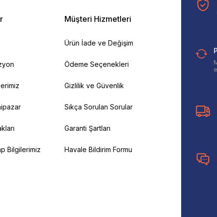
r
Müşteri Hizmetleri
Ürün İade ve Değişim
P
M
izyon
Ödeme Seçenekleri
e
ilerimiz
Gizlilik ve Güvenlik
ipazar
Sıkça Sorulan Sorular
kları
Garanti Şartları
 Bilgilerimiz
Havale Bildirim Formu