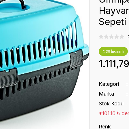
Hayvan
Sepeti
%39 İndirimli
1.111,7
Kategori
Marka
Stok Kodu
*101,16 ₺ den
Renk