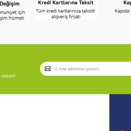
 olsun!