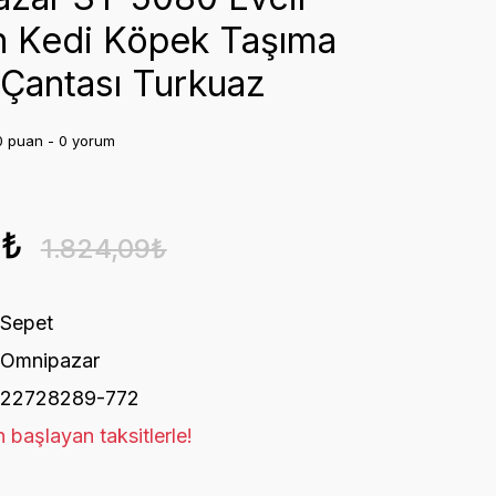
 Kedi Köpek Taşıma
 Çantası Turkuaz
0 puan - 0 yorum
9₺
1.824,09₺
Sepet
Omnipazar
22728289-772
 başlayan taksitlerle!