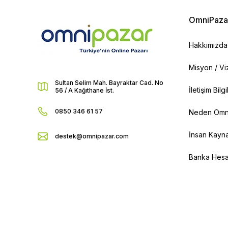
OmniPaza
Hakkımızda
Misyon / V
Sultan Selim Mah. Bayraktar Cad. No
İletişim Bilg
56 / A Kağıthane İst.
0850 346 61 57
Neden Omn
İnsan Kayna
destek@omnipazar.com
Banka Hesap