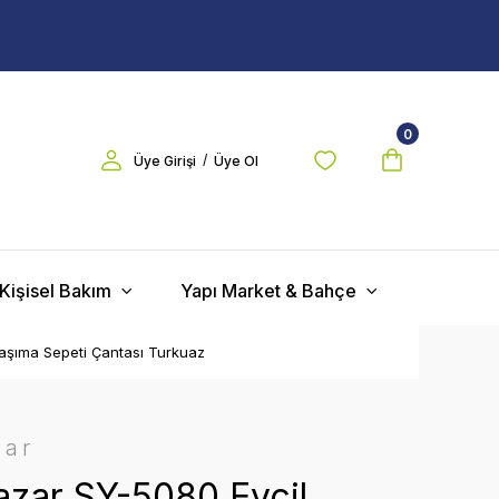
0
/
Üye Girişi
Üye Ol
Kişisel Bakım
Yapı Market & Bahçe
aşıma Sepeti Çantası Turkuaz
zar
zar SY-5080 Evcil