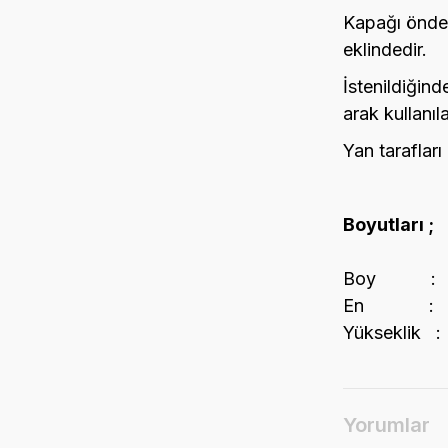
Kapağı önden
eklindedir.
İstenildiğin
arak kullanılab
Yan tarafları
Boyutları ;
Boy : 5
En : 3
Yükseklik 
Yorumlar