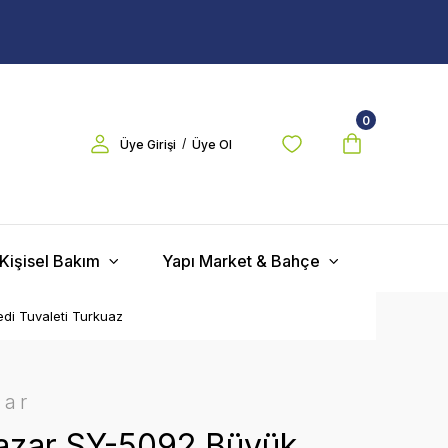
0
/
Üye Girişi
Üye Ol
Kişisel Bakım
Yapı Market & Bahçe
di Tuvaleti Turkuaz
zar
zar SY-5092 Büyük