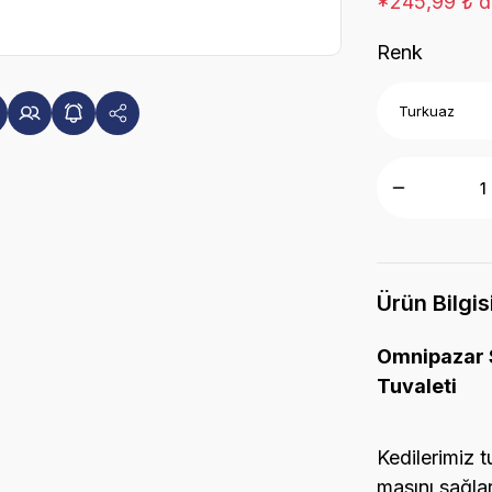
*245,99 ₺ de
Renk
Ürün Bilgis
Omnipazar 
Tuvaleti
Kedilerimiz t
masını sağlar