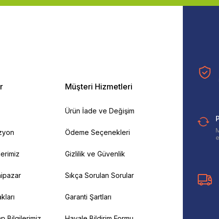
r
Müşteri Hizmetleri
Ürün İade ve Değişim
P
M
izyon
Ödeme Seçenekleri
e
ilerimiz
Gizlilik ve Güvenlik
ipazar
Sıkça Sorulan Sorular
kları
Garanti Şartları
 Bilgilerimiz
Havale Bildirim Formu