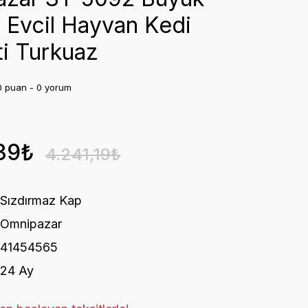
ı Evcil Hayvan Kedi
ti Turkuaz
0 puan - 0 yorum
39₺
4.241,19₺
Sızdırmaz Kap
Omnipazar
41454565
24 Ay