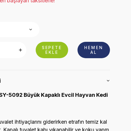
n başlayan taksitlerle!
SEPETE
HEMEN
EKLE
AL
i
SY-5092 Büyük Kapaklı Evcil Hayvan Kedi
uvalet ihtiyaçlarını giderirken etrafın temiz kal
. Kapalı tuvalet kabı yıkanabilir ve koku yapm