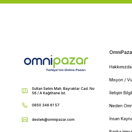
OmniPaza
Hakkımızda
Misyon / V
Sultan Selim Mah. Bayraktar Cad. No
İletişim Bilg
56 / A Kağıthane İst.
0850 346 61 57
Neden Omn
İnsan Kayna
destek@omnipazar.com
Banka Hesap