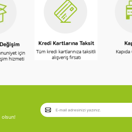
 olsun!