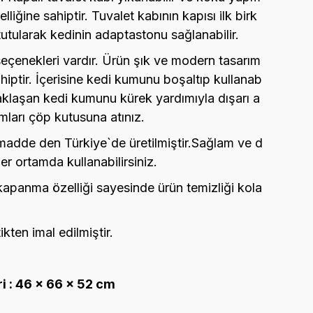
lliğine sahiptir. Tuvalet kabının kapısı ilk birk
tutularak kedinin adaptastonu sağlanabilir.
seçenekleri vardır. Ürün şık ve modern tasarım
hiptir. İçerisine kedi kumunu boşaltıp kullanab
paklaşan kedi kumunu kürek yardımıyla dışarı a
umları çöp kutusuna atınız.
madde den Türkiye`de üretilmiştir.
Sağlam ve d
Her ortamda kullanabilirsiniz.
 kapanma özelliği sayesinde ürün temizliği kola
kten imal edilmiştir.
i : 46 x 66 x 52 cm