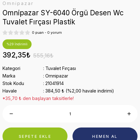
Omnipazar
Omnipazar SY-6040 Örgü Desen Wc
Tuvalet Fırçası Plastik
0 puan - 0 yorum
%29 İndirimli
392,35₺
555,16₺
Kategori
Tuvalet Fırçası
Marka
Omnipazar
Stok Kodu
21041914
Havale
384,50 ₺ (%2,00 havale indirimi)
*35,70 ₺ den başlayan taksitlerle!
SEPETE EKLE
HEMEN AL