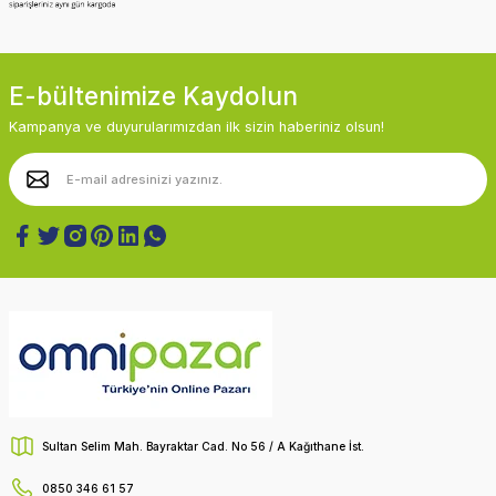
E-bültenimize Kaydolun
Kampanya ve duyurularımızdan ilk sizin haberiniz olsun!
Sultan Selim Mah. Bayraktar Cad. No 56 / A Kağıthane İst.
0850 346 61 57