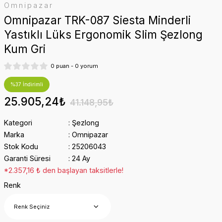
Omnipazar
Omnipazar TRK-087 Siesta Minderli
Yastıklı Lüks Ergonomik Slim Şezlong
Kum Gri
0 puan - 0 yorum
%37 İndirimli
25.905,24₺
41.148,95₺
Kategori
Şezlong
Marka
Omnipazar
Stok Kodu
25206043
Garanti Süresi
24 Ay
*2.357,16 ₺ den başlayan taksitlerle!
Renk