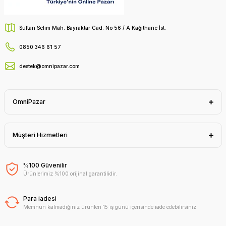
Sultan Selim Mah. Bayraktar Cad. No 56 / A Kağıthane İst.
0850 346 61 57
destek@omnipazar.com
OmniPazar
Müşteri Hizmetleri
%100 Güvenilir
Ürünlerimiz %100 orijinal garantilidir.
Para iadesi
Memnun kalmadığınız ürünleri 15 iş günü içerisinde iade edebilirsiniz.