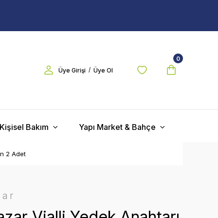
0
/
Üye Girişi
Üye Ol
Kişisel Bakım
Yapı Market & Bahçe
in 2 Adet
zar
zar Vialli Yedek Anahtarı