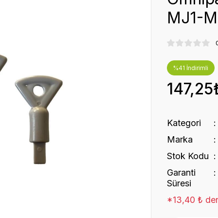
MJ1-MJ
%41 İndirimli
147,25
Kategori
Marka
Stok Kodu
Garanti
Süresi
*13,40 ₺ den