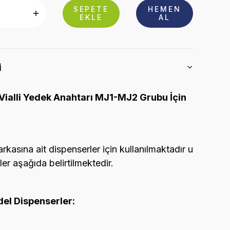
SEPETE
HEMEN
EKLE
AL
i
ialli Yedek Anahtarı MJ1-MJ2 Grubu İçin
arkasına ait dispenserler için kullanılmaktadır u
er aşağıda belirtilmektedir.
el Dispenserler: