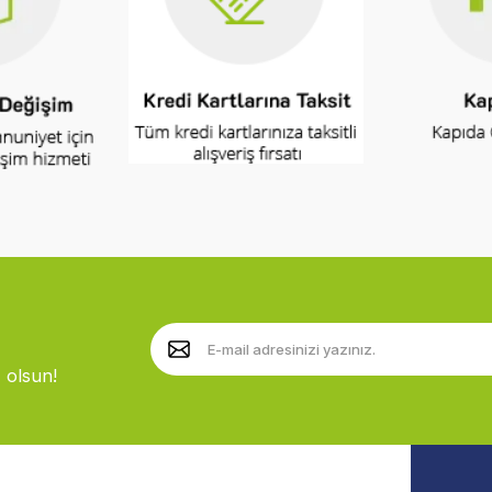
 olsun!