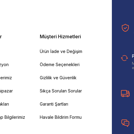
r
Müşteri Hizmetleri
Ürün İade ve Değişim
P
M
izyon
Ödeme Seçenekleri
e
ilerimiz
Gizlilik ve Güvenlik
ipazar
Sıkça Sorulan Sorular
kları
Garanti Şartları
 Bilgilerimiz
Havale Bildirim Formu