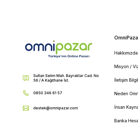
OmniPaza
Hakkımızda
Misyon / V
Sultan Selim Mah. Bayraktar Cad. No
İletişim Bilg
56 / A Kağıthane İst.
0850 346 61 57
Neden Omn
İnsan Kayna
destek@omnipazar.com
Banka Hesap