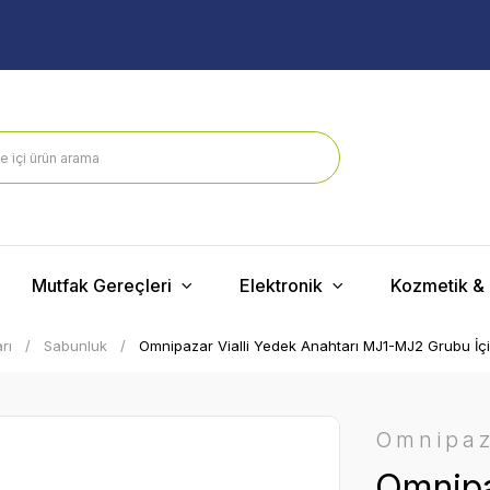
Mutfak Gereçleri
Elektronik
Kozmetik & 
rı
Sabunluk
Omnipazar Vialli Yedek Anahtarı MJ1-MJ2 Grubu İç
Omnipa
Omnipa