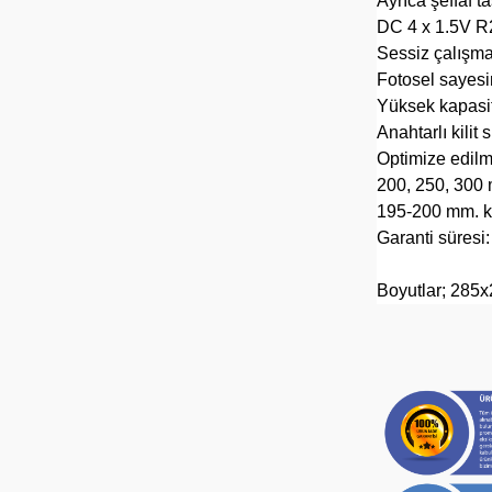
Ayrıca şeffaf t
DC 4 x 1.5V R20
Sessiz çalışm
Fotosel sayes
Yüksek kapasi
Anahtarlı kilit 
Optimize edilm
200, 250, 300 
195-200 mm. ka
Garanti süresi:
Boyutlar; 28