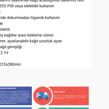
asarımı sayesinde kağıt azaldığında haberiniz olur.
S Pilli veya elektrikli kullanım
a
inde dokunmadan hijyenik kullanım
te
sistemi
iş kağıtlar arası bekleme süresi
mm. ayarlanabilir kağıt uzunluk ayarı
ğıt genişliği
 2 Yıl
5x215x390mm