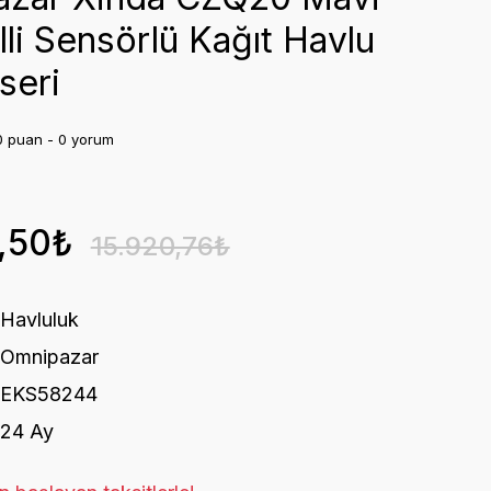
li Sensörlü Kağıt Havlu
seri
0 puan - 0 yorum
,50₺
15.920,76₺
Havluluk
Omnipazar
EKS58244
24 Ay