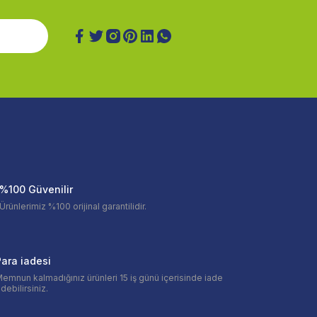
%100 Güvenilir
Ürünlerimiz %100 orijinal garantilidir.
ara iadesi
emnun kalmadığınız ürünleri 15 iş günü içerisinde iade
debilirsiniz.