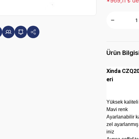
*969,11 ₺ den
Ürün Bilgis
Xinda CZQ20 
eri
Yüksek kalite
Mavi renk
Ayarlanabilir k
zel ayarlanmış s
iniz