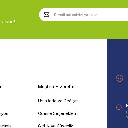
 olsun!
r
Müşteri Hizmetleri
Ürün İade ve Değişim
P
M
izyon
Ödeme Seçenekleri
e
ilerimiz
Gizlilik ve Güvenlik