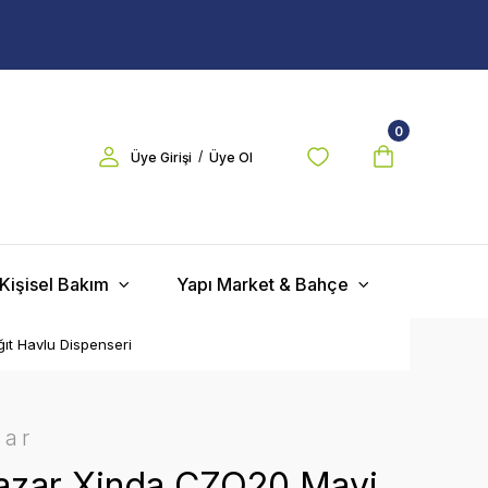
0
/
Üye Girişi
Üye Ol
Kişisel Bakım
Yapı Market & Bahçe
ıt Havlu Dispenseri
zar
zar Xinda CZQ20 Mavi