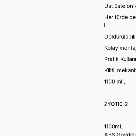
Üst üste on 
Her türde d
l.
Doldurulabilir
Kolay montaj 
Pratik Kullan
Kilitli mekan
1100 ml.,
ZYQ110-2
1100mL
ABS Gövdeli