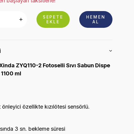
n başlayan taksitlerle!
SEPETE
HEMEN
EKLE
AL
i
inda ZYQ110-2 Fotoselli Sıvı Sabun Dispe
 1100 ml
t önleyici özellikte kızılötesi sensörlü.
asında 3 sn. bekleme süresi