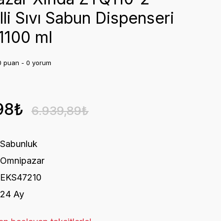
li Sıvı Sabun Dispenseri
1100 ml
0 puan - 0 yorum
98₺
6.939,89₺
Sabunluk
Omnipazar
EKS47210
24 Ay