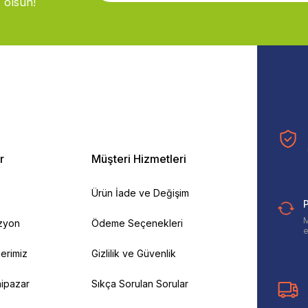
 olsun!
r
Müşteri Hizmetleri
Ürün İade ve Değişim
P
M
izyon
Ödeme Seçenekleri
e
ilerimiz
Gizlilik ve Güvenlik
ipazar
Sıkça Sorulan Sorular