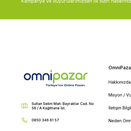
Kampanya ve duyurularımızdan ilk sizin haberiniz
OmniPaza
Hakkımızda
Misyon / V
Sultan Selim Mah. Bayraktar Cad. No
İletişim Bilg
56 / A Kağıthane İst.
0850 346 61 57
Neden Omn