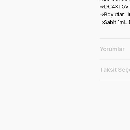
⇒DC4x1.5V (
⇒Boyutlar:
⇒Sabit 1mL
Yorumlar
Taksit Seç