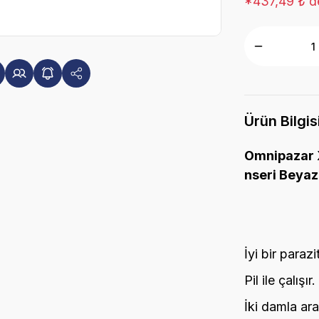
*437,49 ₺ de
Ürün Bilgis
Omnipazar X
nseri Beyaz
İyi bir parazi
Pil ile çalışır.
İki damla ar