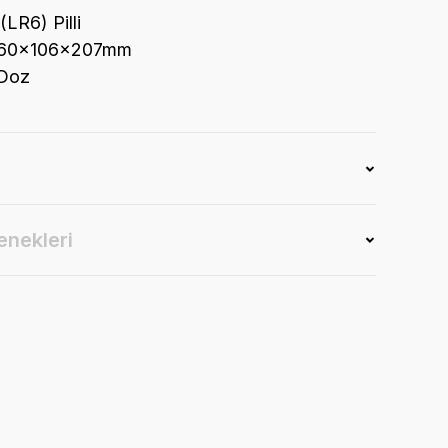
LR6) Pilli
 160x106x207mm
 Doz
enekleri