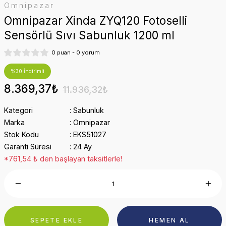
Omnipazar
Omnipazar Xinda ZYQ120 Fotoselli
Sensörlü Sıvı Sabunluk 1200 ml
0 puan - 0 yorum
%30 İndirimli
8.369,37₺
11.936,32₺
Kategori
Sabunluk
Marka
Omnipazar
Stok Kodu
EKS51027
Garanti Süresi
24 Ay
*761,54 ₺ den başlayan taksitlerle!
SEPETE EKLE
HEMEN AL