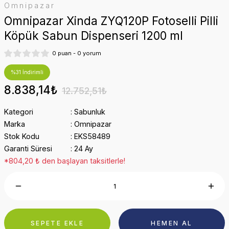
Omnipazar
Omnipazar Xinda ZYQ120P Fotoselli Pilli
Köpük Sabun Dispenseri 1200 ml
0 puan - 0 yorum
%31 İndirimli
8.838,14₺
12.752,51₺
Kategori
Sabunluk
Marka
Omnipazar
Stok Kodu
EKS58489
Garanti Süresi
24 Ay
*804,20 ₺ den başlayan taksitlerle!
SEPETE EKLE
HEMEN AL