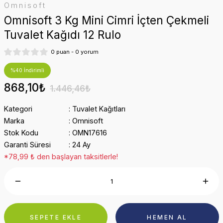
Omnisoft
Omnisoft 3 Kg Mini Cimri İçten Çekmeli
Tuvalet Kağıdı 12 Rulo
0 puan - 0 yorum
%40 İndirimli
868,10₺
1.446,46₺
Kategori
Tuvalet Kağıtları
Marka
Omnisoft
Stok Kodu
OMN17616
Garanti Süresi
24 Ay
*78,99 ₺ den başlayan taksitlerle!
SEPETE EKLE
HEMEN AL