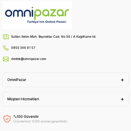
Sultan Selim Mah. Bayraktar Cad. No 56 / A Kağıthane İst.
0850 346 61 57
destek@omnipazar.com
OmniPazar
Müşteri Hizmetleri
%100 Güvenilir
Ürünlerimiz %100 orijinal garantilidir.