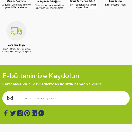
E-bültenimize Kaydolun
Kampanya ve duyurularımızdan ilk sizin haberiniz olsun!