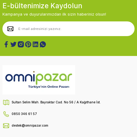
E-bültenimize Kaydolun
Kampanya ve duyurularımızdan ilk sizin haberiniz olsun!
Sultan Selim Mah. Bayraktar Cad. No 56 / A Kağıthane İst.
0850 346 61 57
destek@omnipazar.com