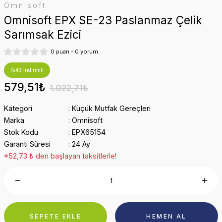
Omnisoft
Omnisoft EPX SE-23 Paslanmaz Çelik
Sarımsak Ezici
0 puan - 0 yorum
%43 İndirimli
579,51₺
1.022,71₺
Kategori
Küçük Mutfak Gereçleri
Marka
Omnisoft
Stok Kodu
EPX65154
Garanti Süresi
24 Ay
*52,73 ₺ den başlayan taksitlerle!
SEPETE EKLE
HEMEN AL