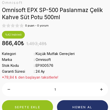
Omnisoft
Omnisoft EPX SP-500 Paslanmaz Çelik
Kahve Süt Potu 500ml
0 puan - 0 yorum
%42 İndirimli
866,40₺
1.493,48₺
Kategori
Küçük Mutfak Gereçleri
Marka
Omnisoft
Stok Kodu
EPX00576
Garanti Süresi
24 Ay
*78,84 ₺ den başlayan taksitlerle!
SEPETE EKLE
HEMEN AL