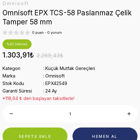
Omnisoft
Omnisoft EPX TCS-58 Paslanmaz Çelik
Tamper 58 mm
0 puan - 0 yorum
%43 İndirimli
1.303,91₺
2.269,43₺
Kategori
Küçük Mutfak Gereçleri
Marka
Omnisoft
Stok Kodu
EPX42549
Garanti Süresi
24 Ay
*118,64 ₺ den başlayan taksitlerle!
SEPETE EKLE
HEMEN AL