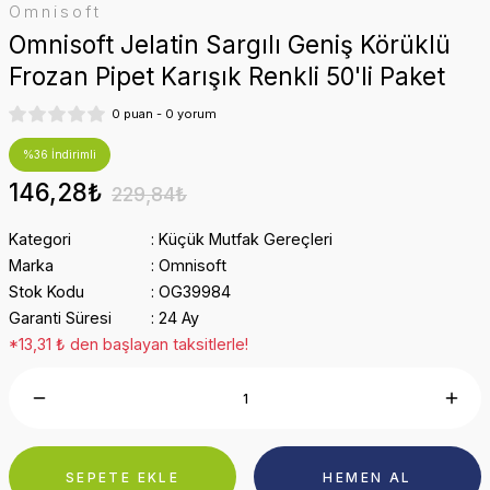
Omnisoft
Omnisoft Jelatin Sargılı Geniş Körüklü
Frozan Pipet Karışık Renkli 50'li Paket
0 puan - 0 yorum
%36 İndirimli
146,28₺
229,84₺
Kategori
Küçük Mutfak Gereçleri
Marka
Omnisoft
Stok Kodu
OG39984
Garanti Süresi
24 Ay
*13,31 ₺ den başlayan taksitlerle!
SEPETE EKLE
HEMEN AL