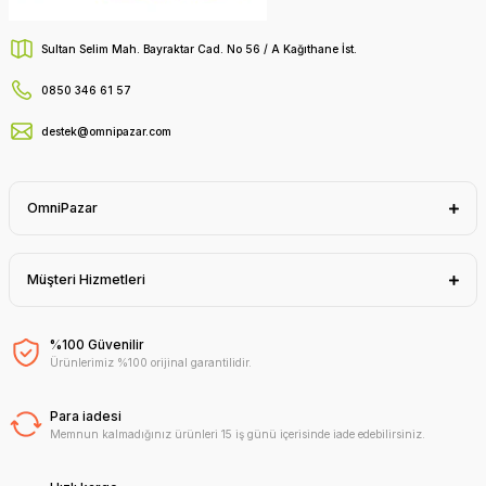
Sultan Selim Mah. Bayraktar Cad. No 56 / A Kağıthane İst.
0850 346 61 57
destek@omnipazar.com
OmniPazar
Müşteri Hizmetleri
%100 Güvenilir
Ürünlerimiz %100 orijinal garantilidir.
Para iadesi
Memnun kalmadığınız ürünleri 15 iş günü içerisinde iade edebilirsiniz.