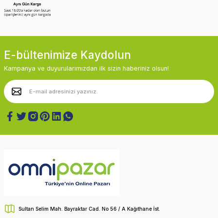
E-bültenimize Kaydolun
Kampanya ve duyurularımızdan ilk sizin haberiniz olsun!
Sultan Selim Mah. Bayraktar Cad. No 56 / A Kağıthane İst.