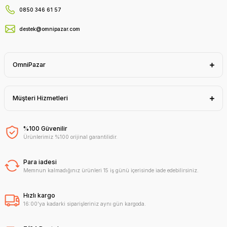
0850 346 61 57
destek@omnipazar.com
OmniPazar
Müşteri Hizmetleri
%100 Güvenilir
Ürünlerimiz %100 orijinal garantilidir.
Para iadesi
Memnun kalmadığınız ürünleri 15 iş günü içerisinde iade edebilirsiniz.
Hızlı kargo
16:00'ya kadarki siparişleriniz aynı gün kargoda.