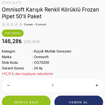
Omnisoft
Omnisoft Karışık Renkli Körüklü Frozan
Pipet 50'li Paket
0 puan - 0 yorum
%36 İndirimli
146,28₺
229,84₺
Kategori
Küçük Mutfak Gereçleri
Marka
Omnisoft
Stok Kodu
OG74206
Garanti Süresi
24 Ay
*13,31 ₺ den başlayan taksitlerle!
SEPETE EKLE
HEMEN AL