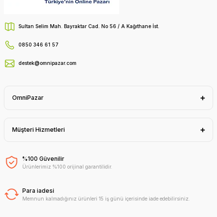
Sultan Selim Mah. Bayraktar Cad. No 56 / A Kağıthane İst.
0850 346 61 57
destek@omnipazar.com
OmniPazar
Müşteri Hizmetleri
%100 Güvenilir
Ürünlerimiz %100 orijinal garantilidir.
Para iadesi
Memnun kalmadığınız ürünleri 15 iş günü içerisinde iade edebilirsiniz.