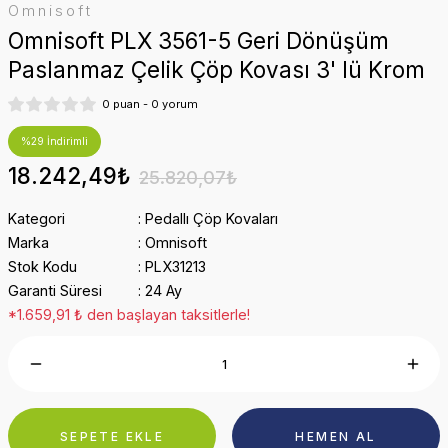
Omnisoft
Omnisoft PLX 3561-5 Geri Dönüşüm
Paslanmaz Çelik Çöp Kovası 3' lü Krom
0 puan - 0 yorum
%29 İndirimli
18.242,49₺
25.820,07₺
Kategori
Pedallı Çöp Kovaları
Marka
Omnisoft
Stok Kodu
PLX31213
Garanti Süresi
24 Ay
*1.659,91 ₺ den başlayan taksitlerle!
SEPETE EKLE
HEMEN AL