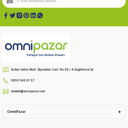
Sultan Selim Mah. Bayraktar Cad. No 56 / A Kağıthane İst.
0850 346 61 57
destek@omnipazar.com
OmniPazar