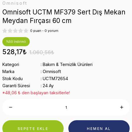
Omnisoft
Omnisoft UCTM MF379 Sert Dış Mekan
Meydan Fırçası 60 cm
0 puan - 0 yorum
%50 İndirimli
528,17₺
1.060,56₺
Kategori
Bakım & Temizlik Ürünleri
Marka
Omnisoft
Stok Kodu
UCTM72654
Garanti Süresi
24 Ay
*48,06 ₺ den başlayan taksitlerle!
SEPETE EKLE
HEMEN AL