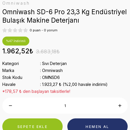
Omniwash
Omniwash SD-6 Pro 23,3 Kg Endüstriyel
Bulaşık Makine Deterjanı
0 puan - 0 yorum
%47 İndirimli
1.962,52₺
3.683,18₺
Kategori
Sıvı Deterjan
Marka
Omniwash
Stok Kodu
OMNSD6
Havale
1.923,27 ₺ (%2,00 havale indirimi)
*178,57 ₺ den başlayan taksitlerle!
SEPETE EKLE
HEMEN AL