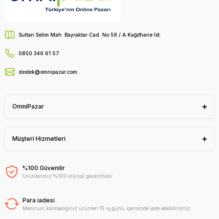
Sultan Selim Mah. Bayraktar Cad. No 56 / A Kağıthane İst.
0850 346 61 57
destek@omnipazar.com
OmniPazar
Müşteri Hizmetleri
%100 Güvenilir
Ürünlerimiz %100 orijinal garantilidir.
Para iadesi
Memnun kalmadığınız ürünleri 15 iş günü içerisinde iade edebilirsiniz.