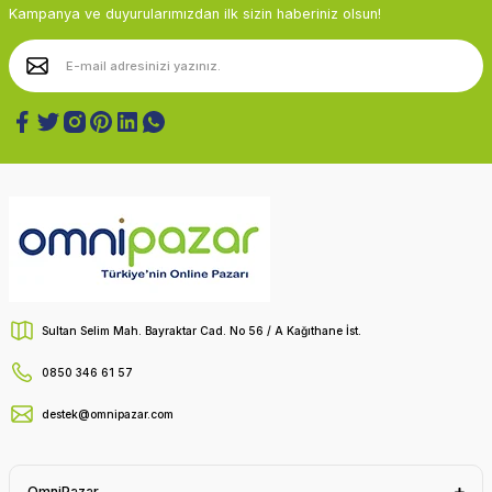
Kampanya ve duyurularımızdan ilk sizin haberiniz olsun!
Sultan Selim Mah. Bayraktar Cad. No 56 / A Kağıthane İst.
0850 346 61 57
destek@omnipazar.com
OmniPazar