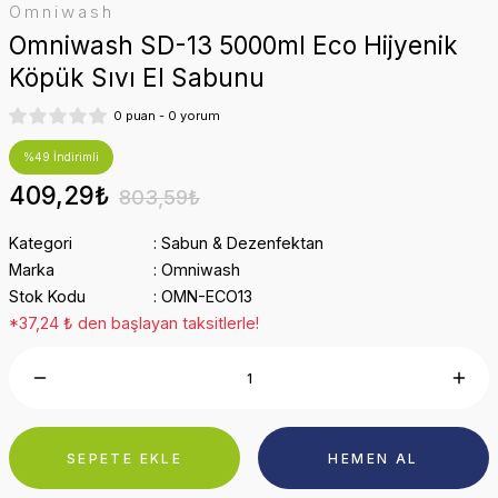
Omniwash
Omniwash SD-13 5000ml Eco Hijyenik
Köpük Sıvı El Sabunu
0 puan - 0 yorum
%49 İndirimli
409,29₺
803,59₺
Kategori
Sabun & Dezenfektan
Marka
Omniwash
Stok Kodu
OMN-ECO13
*37,24 ₺ den başlayan taksitlerle!
SEPETE EKLE
HEMEN AL