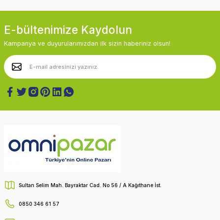
E-bültenimize Kaydolun
Kampanya ve duyurularımızdan ilk sizin haberiniz olsun!
Sultan Selim Mah. Bayraktar Cad. No 56 / A Kağıthane İst.
0850 346 61 57