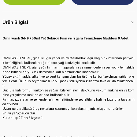
Ürün Bilgisi
Omniwash Sd-9 750ml Yağ Sökücü Fırın ve Izgara Temizleme Maddesi 6 Adet
OMNİWASH SD-9 , gıda ile ilgili yerler ve mutfaklardaki ağır yağ birikintilerinin periyodi
k temizliğinde kullanılan ağır hizmet yağ temizleyici maddedir.
OMNİWASH SD-9, ağır yağlı fırınların, ızgaraların ve semenderlerin periyodik temizlikle
rinde kullanılan yüksek derecede alkali bir temizleme maddesidir.
Yüzey aktif madde, alkali ve solvent karışımı olan bu ürünle karbonize olmuş yağlar bile
temizlenir. Ürünün seyreltilmesi ile oluşacak solüsyonla kızartma tavaları da temizlenebil
ir.
Güçlü alkali formül, karbonize yağları bile temizler. Islak/kuru vakum makineleri ve kom
bine yer yıkama makinalarında kullanılabilir.
Fırınlar, ızgaralar ve semenderlerin temizliğinde ve seyreltilmiş hali ile kızartma tavaların
da etkindir.
Uzun uçlu aplikatörü uç noktalara uzanmayı kolaylaştırır, mist oluşumunu önler.
En iyi yağ çözücü dür.
Kullanılışı ( Fırın / Izgara )