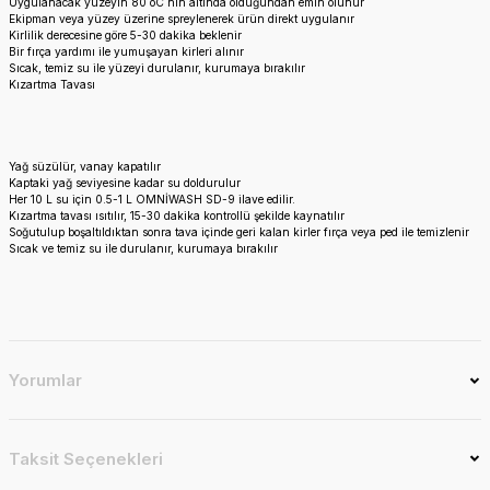
Uygulanacak yüzeyin 80 oC nin altında olduğundan emin olunur
Ekipman veya yüzey üzerine spreylenerek ürün direkt uygulanır
Kirlilik derecesine göre 5-30 dakika beklenir
Bir fırça yardımı ile yumuşayan kirleri alınır
Sıcak, temiz su ile yüzeyi durulanır, kurumaya bırakılır
Kızartma Tavası
Yağ süzülür, vanay kapatılır
Kaptaki yağ seviyesine kadar su doldurulur
Her 10 L su için 0.5-1 L OMNİWASH SD-9 ilave edilir.
Kızartma tavası ısıtılır, 15-30 dakika kontrollü şekilde kaynatılır
Soğutulup boşaltıldıktan sonra tava içinde geri kalan kirler fırça veya ped ile temizlenir
Sıcak ve temiz su ile durulanır, kurumaya bırakılır
Yorumlar
Taksit Seçenekleri