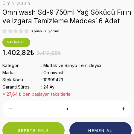
Omniwash
Omniwash Sd-9 750ml Yağ Sökücü Fırın
ve Izgara Temizleme Maddesi 6 Adet
0 puan - 0 yorum
%42 İndirimli
1.402,82₺
2.412,68₺
Kategori
Mutfak ve Banyo Temizleyici
Marka
Omniwash
Stok Kodu
10699423
Garanti Süresi
24 Ay
*127,64 ₺ den başlayan taksitlerle!
SEPETE EKLE
HEMEN AL