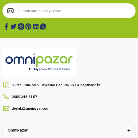
Sultan Selim Mah. Bayraktar Cad. No 56 / A Kağıthane İst.
0850 346 61 57
destek@omnipazar.com
OmniPazar