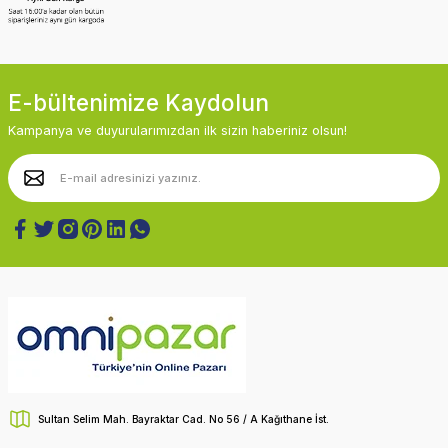
E-bültenimize Kaydolun
Kampanya ve duyurularımızdan ilk sizin haberiniz olsun!
Sultan Selim Mah. Bayraktar Cad. No 56 / A Kağıthane İst.