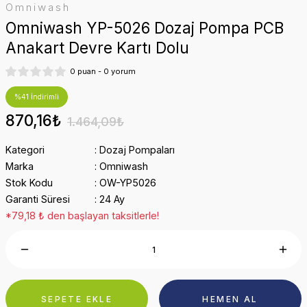
Omniwash
Omniwash YP-5026 Dozaj Pompa PCB
Anakart Devre Kartı Dolu
0 puan - 0 yorum
%41 İndirimli
870,16₺
1.464,09₺
Kategori
Dozaj Pompaları
Marka
Omniwash
Stok Kodu
OW-YP5026
Garanti Süresi
24 Ay
*79,18 ₺ den başlayan taksitlerle!
SEPETE EKLE
HEMEN AL