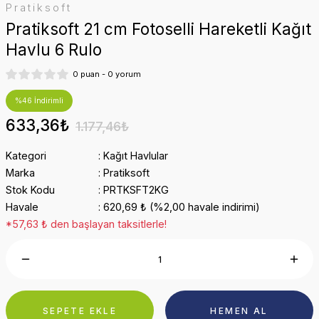
Pratiksoft
Pratiksoft 21 cm Fotoselli Hareketli Kağıt
Havlu 6 Rulo
0 puan - 0 yorum
%46 İndirimli
633,36₺
1.177,46₺
Kategori
Kağıt Havlular
Marka
Pratiksoft
Stok Kodu
PRTKSFT2KG
Havale
620,69 ₺ (%2,00 havale indirimi)
*57,63 ₺ den başlayan taksitlerle!
SEPETE EKLE
HEMEN AL