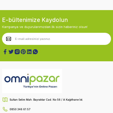
E-bültenimize Kaydolun
Kampanya ve duyurularımızdan ilk sizin haberiniz olsun!
Sultan Selim Mah. Bayraktar Cad. No 56 / A Kağıthane İst.
0850 346 61 57