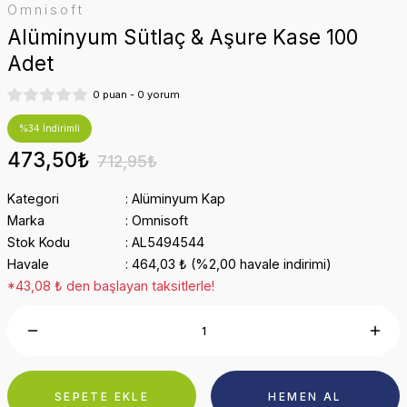
Omnisoft
Alüminyum Sütlaç & Aşure Kase 100
Adet
0 puan - 0 yorum
%34 İndirimli
473,50₺
712,95₺
Kategori
Alüminyum Kap
Marka
Omnisoft
Stok Kodu
AL5494544
Havale
464,03 ₺ (%2,00 havale indirimi)
*43,08 ₺ den başlayan taksitlerle!
SEPETE EKLE
HEMEN AL