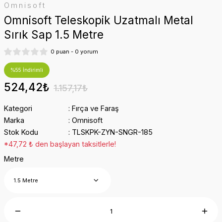
Omnisoft
Omnisoft Teleskopik Uzatmalı Metal
Sırık Sap 1.5 Metre
0 puan - 0 yorum
%55 İndirimli
524,42₺
1.157,17₺
Kategori
Fırça ve Faraş
Marka
Omnisoft
Stok Kodu
TLSKPK-ZYN-SNGR-185
*47,72 ₺ den başlayan taksitlerle!
Metre