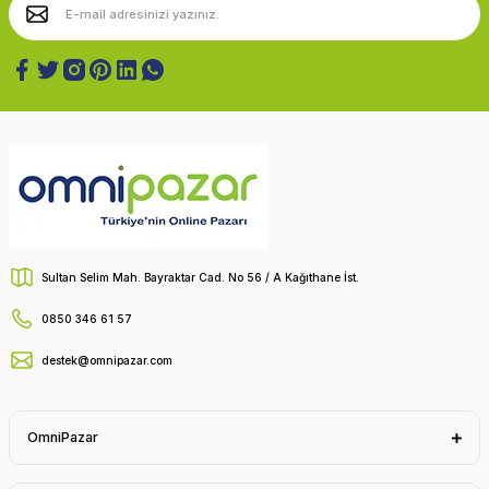
Sultan Selim Mah. Bayraktar Cad. No 56 / A Kağıthane İst.
0850 346 61 57
destek@omnipazar.com
OmniPazar