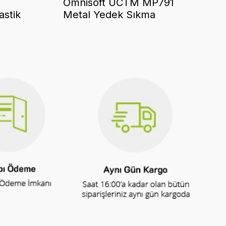
Omnisoft UCTM MP791
astik
Metal Yedek Sıkma
Mavi
Pres