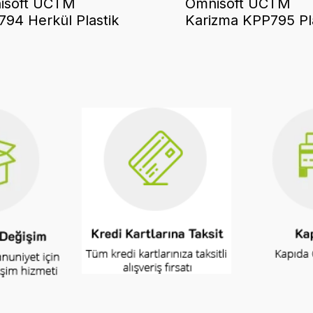
isoft UCTM
Omnisoft UCTM
94 Herkül Plastik
Karizma KPP795 Pl
k Pres Mavi
Yedek Sıkma Pres 