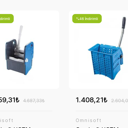
irimli
%46 İndirimli
59,31₺
1.408,21₺
4.687,33₺
2.604,
isoft
Omnisoft