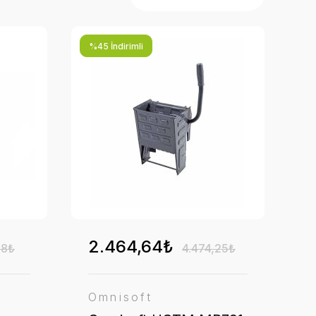
%45 İndirimli
2.464,64₺
08₺
4.474,25₺
Omnisoft