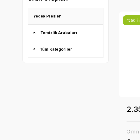
Yedek Presler
%50 İnd
Temizlik Arabaları
Tüm Kategoriler
2.3
Omn