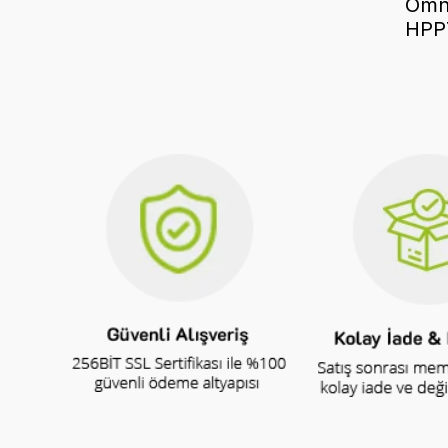
Omn
HPP7
Yede