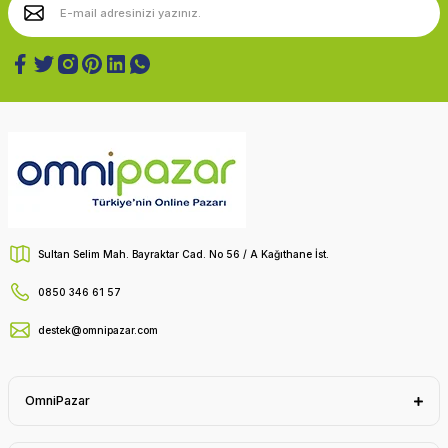
Sultan Selim Mah. Bayraktar Cad. No 56 / A Kağıthane İst.
0850 346 61 57
destek@omnipazar.com
OmniPazar