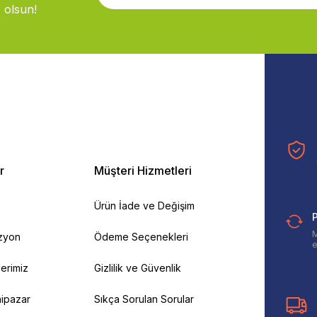
 olsun!
r
Müşteri Hizmetleri
Ürün İade ve Değişim
P
M
izyon
Ödeme Seçenekleri
e
ilerimiz
Gizlilik ve Güvenlik
ipazar
Sıkça Sorulan Sorular