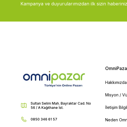
Kampanya ve duyurularımızdan ilk sizin haberiniz
OmniPaza
Hakkımızda
Misyon / V
Sultan Selim Mah. Bayraktar Cad. No
İletişim Bilg
56 / A Kağıthane İst.
0850 346 61 57
Neden Omn