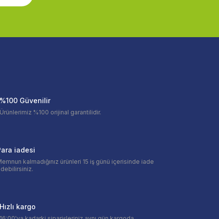
%100 Güvenilir
Ürünlerimiz %100 orijinal garantilidir.
ara iadesi
emnun kalmadığınız ürünleri 15 iş günü içerisinde iade
debilirsiniz.
Hızlı kargo
16:00'ya kadarki siparişleriniz aynı gün kargoda.