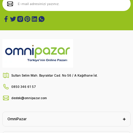
Sultan Selim Mah. Bayraktar Cad. No 56 / A Kağıthane İst.
0850 346 61 57
destek@omnipazar.com
OmniPazar