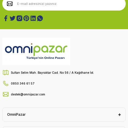
Sultan Selim Mah. Bayraktar Cad. No 56 / A Kağıthane İst.
0850 346 61 57
destek@omnipazar.com
OmniPazar