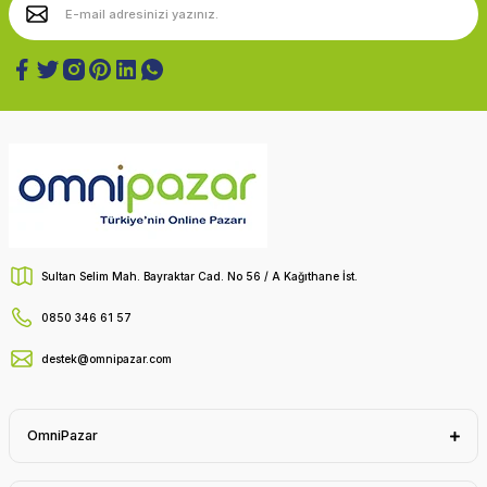
Sultan Selim Mah. Bayraktar Cad. No 56 / A Kağıthane İst.
0850 346 61 57
destek@omnipazar.com
OmniPazar