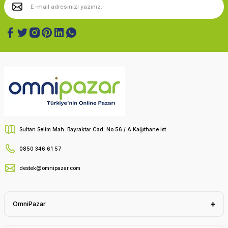
Sultan Selim Mah. Bayraktar Cad. No 56 / A Kağıthane İst.
0850 346 61 57
destek@omnipazar.com
OmniPazar