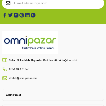
Sultan Selim Mah. Bayraktar Cad. No 56 / A Kağıthane İst.
0850 346 61 57
destek@omnipazar.com
OmniPazar