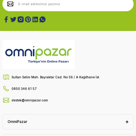
Sultan Selim Mah. Bayraktar Cad. No 56 / A Kağıthane İst.
0850 346 61 57
destek@omnipazar.com
OmniPazar