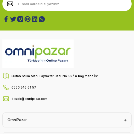
Sultan Selim Mah. Bayraktar Cad. No 56 / A Kağıthane İst.
0850 346 61 57
destek@omnipazar.com
OmniPazar