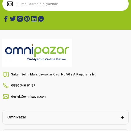
Sultan Selim Mah. Bayraktar Cad. No 56 / A Kağıthane İst.
0850 346 61 57
destek@omnipazar.com
OmniPazar