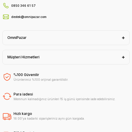
0850 346 61 57
destek@omnipazar.com
OmniPazar
Müşteri Hizmetleri
%100 Güvenilir
Ürünlerimiz %100 orijinal garantilidir.
Para iadesi
Memnun kalmadığınız ürünleri 15 iş günü içerisinde iade edebilirsiniz.
Hızlı kargo
16:00'ya kadarki siparişleriniz aynı gün kargoda.