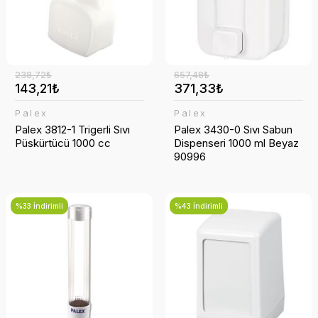
238,72₺
657,48₺
143,21₺
371,33₺
Palex
Palex
Palex 3812-1 Trigerli Sıvı
Palex 3430-0 Sıvı Sabun
Püskürtücü 1000 cc
Dispenseri 1000 ml Beyaz
90996
%33 İndirimli
%43 İndirimli