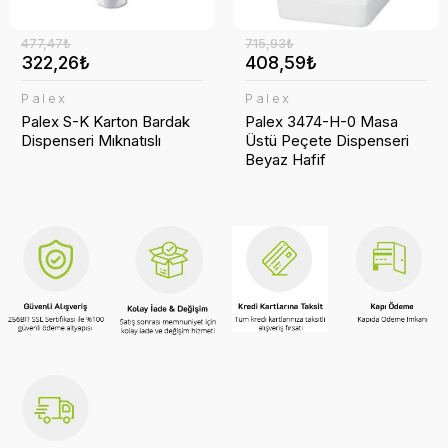
477,47₺
715,93₺
322,26₺
408,59₺
Palex
Palex
Palex S-K Karton Bardak
Palex 3474-H-0 Masa
Dispenseri Mıknatıslı
Üstü Peçete Dispenseri
Beyaz Hafif