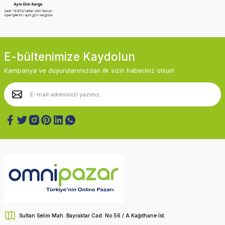
E-bültenimize Kaydolun
Kampanya ve duyurularımızdan ilk sizin haberiniz olsun!
Sultan Selim Mah. Bayraktar Cad. No 56 / A Kağıthane İst.