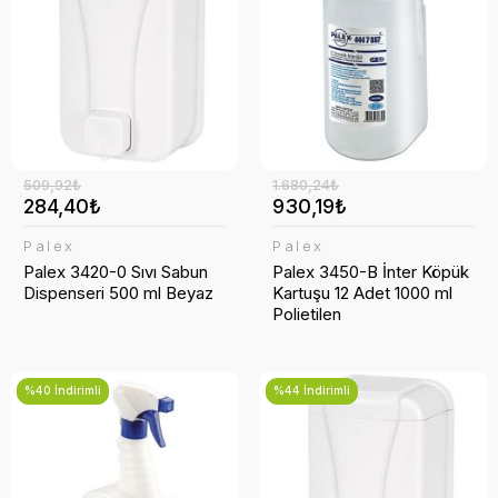
Temizlik Setleri
Havluluk
Şarj Cihazı
Şezlong
Yüzey Temizleyici
Klozet Kapakları
Taşınabilir Şarj
Sabunluk
Telefon Askısı
509,92₺
1.680,24₺
Saç Kurutma Cihazları
284,40₺
930,19₺
Tuvalet Fırçası
Palex
Palex
Palex 3420-0 Sıvı Sabun
Palex 3450-B İnter Köpük
Dispenseri 500 ml Beyaz
Kartuşu 12 Adet 1000 ml
Tuvalet Kağıtlığı
Polietilen
%40 İndirimli
%44 İndirimli