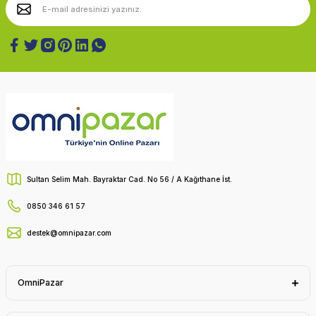
Sultan Selim Mah. Bayraktar Cad. No 56 / A Kağıthane İst.
0850 346 61 57
destek@omnipazar.com
OmniPazar