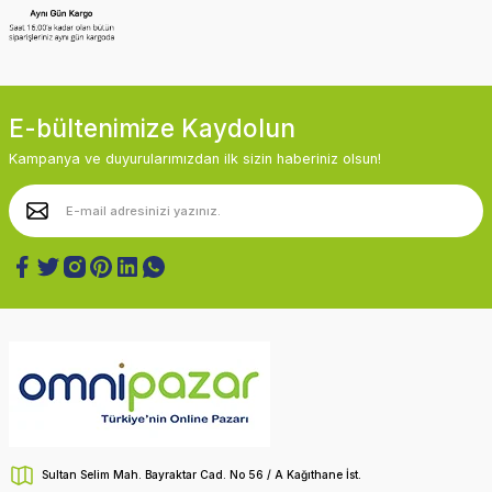
E-bültenimize Kaydolun
Kampanya ve duyurularımızdan ilk sizin haberiniz olsun!
Sultan Selim Mah. Bayraktar Cad. No 56 / A Kağıthane İst.