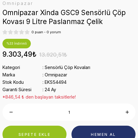
Omnipazar
Omnipazar Xinda GSC9 Sensörlü Çöp
Kovası 9 Litre Paslanmaz Çelik
0 puan - 0 yorum
%33 İndirimli
9.303,49₺
13.920,51₺
Kategori
Sensörlü Çöp Kovaları
Marka
Omnipazar
Stok Kodu
EKS54494
Garanti Süresi
24 Ay
*846,54 ₺ den başlayan taksitlerle!
SEPETE EKLE
HEMEN AL