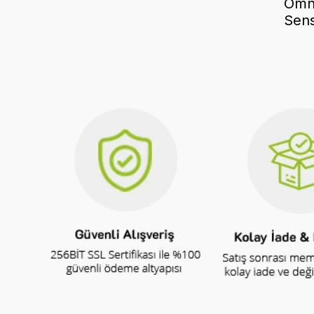
Omn
Sens
Litr