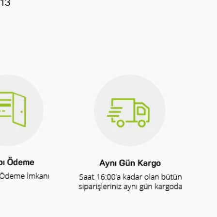
-13
nmaz