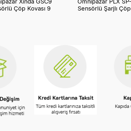
ipazar Xinda GSC9
Omnipazar PLX SP
örlü Çöp Kovası 9
Sensörlü Şarjlı Çöp
e Paslanmaz Çelik
Kovası 13 Lt Pasla
Siyah