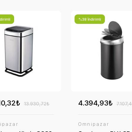
irimli
%38 İndirimli
10,32₺
4.394,93₺
13.930,72₺
7.107,
ipazar
Omnipazar